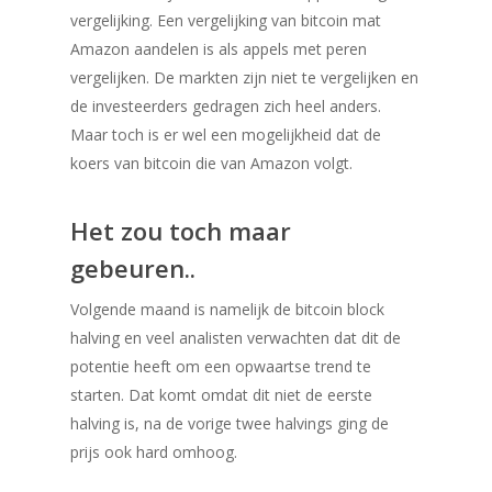
Home
vergelijking. Een vergelijking van bitcoin mat
Amazon aandelen is als appels met peren
Bitcoins kopen
vergelijken. De markten zijn niet te vergelijken en
de investeerders gedragen zich heel anders.
Bitcoin mining
Maar toch is er wel een mogelijkheid dat de
Bitcoin Wallet
koers van bitcoin die van Amazon volgt.
Blog
Het zou toch maar
Calculator
gebeuren..
Contact
Volgende maand is namelijk de bitcoin block
halving en veel analisten verwachten dat dit de
potentie heeft om een opwaartse trend te
starten. Dat komt omdat dit niet de eerste
halving is, na de vorige twee halvings ging de
prijs ook hard omhoog.