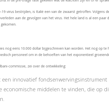
t in de pre-triage fase gekeken wat de klachten zijn en of er sprak
19-virus bestrijden, is Italië een van de zwaarst getroffen. Volgens d
 overleden aan de gevolgen van het virus. Het hele land is al een paar
is gekomen.
ties nog eens 10.000 dollar bijgeschreven kan worden. Het nog op te 
disch personeel om in de behoeften van het exponentieel groeiende 
Albani-commissie, zei over de ontwikkeling:
t een innovatief fondsenwervingsinstrument 
e economische middelen te vinden, die op di
jn.