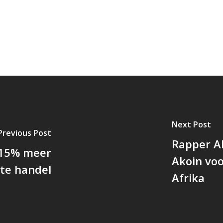
Next Post
Previous Post
Rapper A
r 15% meer
Akoin voo
cte handel
Afrika