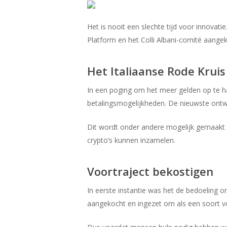
Het is nooit een slechte tijd voor innova
Hit enter to search or ESC to close
Platform en het Colli Albani-comité aangek
Het Italiaanse Rode Krui
In een poging om het meer gelden op te ha
betalingsmogelijkheden. De nieuwste ontwik
Dit wordt onder andere mogelijk gemaakt 
crypto’s kunnen inzamelen.
Voortraject bekostigen
In eerste instantie was het de bedoeling o
aangekocht en ingezet om als een soort vo