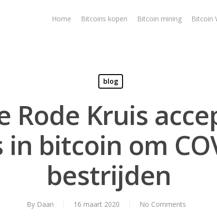
Home
Bitcoins kopen
Bitcoin mining
Bitcoin 
blog
se Rode Kruis acce
 in bitcoin om CO
bestrijden
By
Daan
16 maart 2020
No Comments