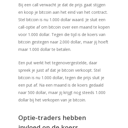
Bij een call verwacht je dat de prijs gaat stijgen
en koop je bitcoin aan het eind van het contract.
Stel bitcoin is nu 1.000 dollar waard. Je sluit een
call-optie af om bitcoin over een maand te kopen
voor 1.000 dollar. Tegen die tijd is de koers van
bitcoin gestegen naar 2.000 dollar, maar jij hoeft
maar 1.000 dollar te betalen.
Home
Een put werkt het tegenovergestelde, daar
spreek je juist af dat je bitcoin verkoopt. Stel
Bitcoins kopen
bitcoin is nu 1.000 dollar, tegen die prijs sluit je
Bitcoin mining
een put af. Na een maand is de koers gedaald
naar 500 dollar, maar jij krijgt nog steeds 1.000
Bitcoin Wallet
dollar bij het verkopen van je bitcoin.
Blog
Optie-traders hebben
Calculator
invloed op de koers