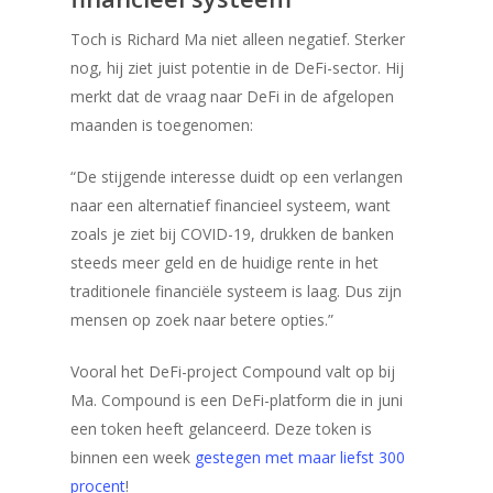
Bitcoin mining
Toch is Richard Ma niet alleen negatief. Sterker
Bitcoin Wallet
nog, hij ziet juist potentie in de DeFi-sector. Hij
merkt dat de vraag naar DeFi in de afgelopen
Blog
maanden is toegenomen:
Calculator
“De stijgende interesse duidt op een verlangen
Contact
naar een alternatief financieel systeem, want
zoals je ziet bij COVID-19, drukken de banken
steeds meer geld en de huidige rente in het
traditionele financiële systeem is laag. Dus zijn
mensen op zoek naar betere opties.”
Vooral het DeFi-project Compound valt op bij
Ma. Compound is een DeFi-platform die in juni
een token heeft gelanceerd. Deze token is
binnen een week
gestegen met maar liefst 300
procent
!