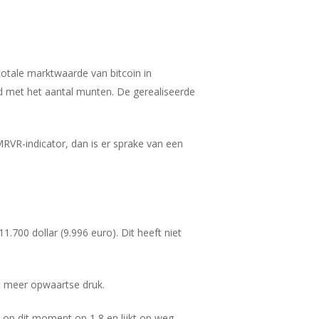
otale marktwaarde van bitcoin in
d met het aantal munten. De gerealiseerde
VR-indicator, dan is er sprake van een
.700 dollar (9.996 euro). Dit heeft niet
t meer opwaartse druk.
 op dit moment op 1,8 en lijkt op weg