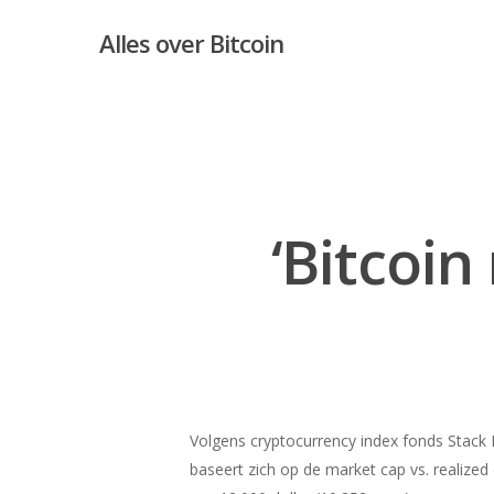
Alles over Bitcoin
‘Bitcoin
Volgens cryptocurrency index fonds Stack Fu
Hit enter to search or ESC to close
baseert zich op de market cap vs. realized