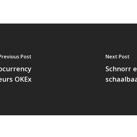
Previous Post
Next Post
ocurrency
Schnorr 
beurs OKEx
schaalbaa