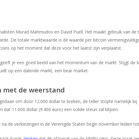
analisten Murad Mahmudov en David Puell. Het maakt gebruik van de t
rde. De totale marktwaarde is de waarde per bitcoin vermenigvuldig
tcoins op het moment dat deze voor het laatst zijn verplaatst.
eeft je een goed beeld van het momentum van de markt. Stijgt de MR
uidt op een dalende markt, een bear market.
in met de weerstand
daan om door 12.000 dollar te breken, de teller stopte namelijk bij 11
n dat 11.000 dollar (9.400 euro) een solide steun zal blijven.
 na de verkiezingen in de Verenigde Staten begin november leiden to
 Stack Funds
denken
dat dit af hangt van de MVRV-ratio. Deze staat op