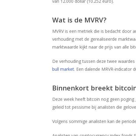
van 12.000 dollar (10.252 euro).
Wat is de MVRV?
MVRV is een metriek die is bedacht door 
verhouding met de gerealiseerde marktwaa
marktwaarde kijkt naar de prijs van alle bi
De verhouding tussen deze twee waardes g
bull market
. Een dalende MRVR-indicator d
Binnenkort breekt bitco
Deze week heeft bitcoin nog geen poging ge
geleid tot pessisme bij analisten die gelove
Volgens sommige analisten kan de periode
Analisten van cryptocurrency index fonds